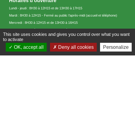
Horaires d'ouverture
Lundi - jeudi : 8H30 à 12H15 et de 13H30 à 17H15
Mardi : 8H30 à 12H15 - Fermé au public l'après-midi (accueil et téléphone)
Mercredi : 8H30 à 12H15 et de 13H30 à 16H15
Vendredi : 8H 30 à 12H15 et de 13H30 à 16H45.
This site uses cookies and gives you control over what you want
to activate
OK, accept all
Deny all cookies
Personalize
Liens
Communauté de Communes du Betz et de la Cléry
Site touristique 3CBO "Entre Loiret et Seine"
Démarches en ligne
Mentions légales
-
Politique de confidentialité
-
Accessibilité
-
Plan du site
-
Gestion des cookies