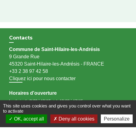
Contacts
Commune de Saint-Hilaire-les-Andrésis
9 Grande Rue
45320 Saint-Hilaire-les-Andrésis - FRANCE
+33 2 38 97 42 58
Cliquez ici pour nous contacter
Horaires d'ouverture
Lundi - jeudi : 8H30 à 12H15 et de 13H30 à 17H15
This site uses cookies and gives you control over what you want
Mardi : 8H30 à 12H15 - Fermé au public l'après-midi (accueil et téléphone)
to activate
Mercredi : 8H30 à 12H15 et de 13H30 à 16H15
OK, accept all
Deny all cookies
Personalize
Vendredi : 8H 30 à 12H15 et de 13H30 à 16H45.