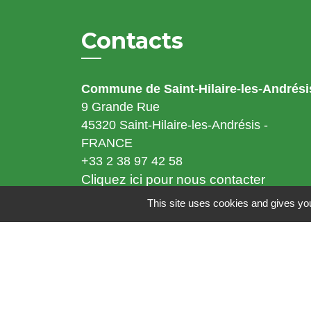
Contacts
Commune de Saint-Hilaire-les-Andrési
9 Grande Rue
45320 Saint-Hilaire-les-Andrésis -
FRANCE
+33 2 38 97 42 58
Cliquez ici pour nous contacter
This site uses cookies and gives you
Horaires d'ouverture
Lundi - jeudi : 8H30 à 12H15 et de 13H30 à 17H15
Mardi : 8H30 à 12H15 - Fermé au public l'après-midi (accueil et
téléphone)
Mercredi : 8H30 à 12H15 et de 13H30 à 16H15
Vendredi : 8H 30 à 12H15 et de 13H30 à 16H45.