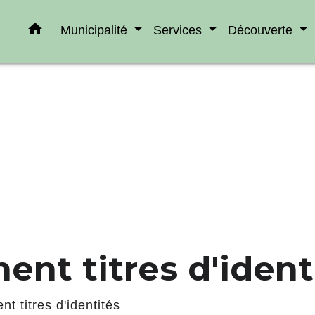
home
Municipalité
Services
Découverte
nt titres d'ident
t titres d'identités